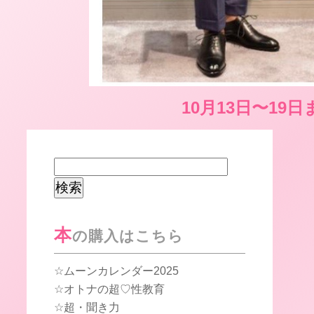
10月13日〜19
検
索:
本
の購入はこちら
ムーンカレンダー2025
オトナの超♡性教育
超・聞き力