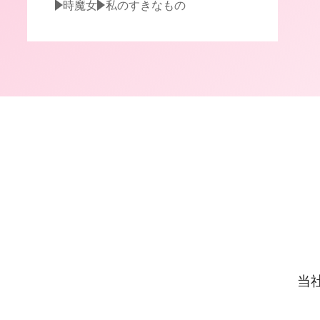
時魔女
私のすきなもの
当