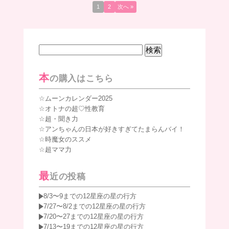
1
2
次へ »
検
索:
本
の購入はこちら
ムーンカレンダー2025
オトナの超♡性教育
超・聞き力
アンちゃんの日本が好きすぎてたまらんバイ！
時魔女のススメ
超ママ力
最
近の投稿
8/3〜9までの12星座の星の行方
7/27〜8/2までの12星座の星の行方
7/20〜27までの12星座の星の行方
7/13〜19までの12星座の星の行方