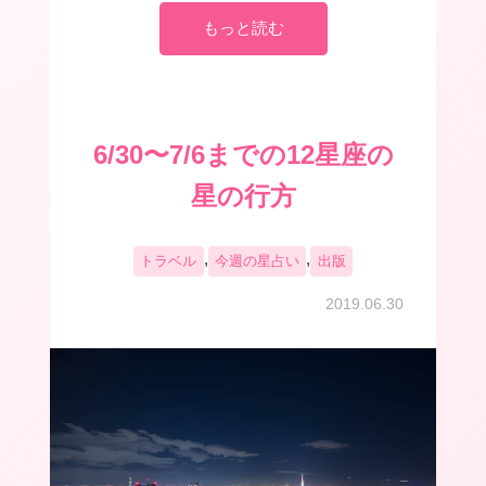
もっと読む
6/30〜7/6までの12星座の
星の行方
,
,
トラベル
今週の星占い
出版
2019.06.30