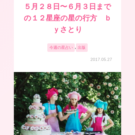
５月２８日〜６月３日まで
の１２星座の星の行方 ｂ
ｙさとり
,
今週の星占い
出版
2017.05.27