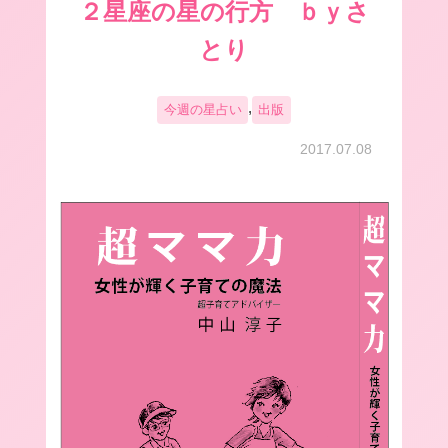
２星座の星の行方 ｂｙさ
とり
,
今週の星占い
出版
2017.07.08