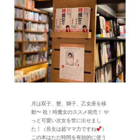
月は双子、蟹、獅子、乙女座を移
動〜 祝！時魔女のススメ発売！ や
っと可愛い次女を世に出せまし
た！（長女は超ママ力ですね
）
この本はただ時間を有効的に使う