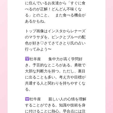
に住んでいるお友達から「すぐに食
べるのが正解！どんどん不味くな
る」とのこと。 また食べる機会が
あるかもね。
トップ画像はインスタからレナーズ
のマラサダを。ピンクとブルーの配
色が好き♡さてさてさとり氏の占い
行ってみよう〜
牡羊座 集中力が高く学問好
き。予言的なところがある。勇敢で
大胆な判断力を持つ。ただし、裏目
に出ることも多い。考え方や目標が
共通する人と関わりを持ちやすくな
る。
牡牛座 親しい人の心情を理解
することができる。知識や技術を身
に付けることに熱心。早合点には注