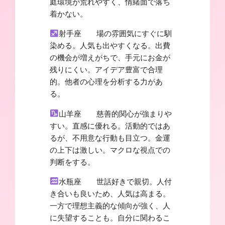
庭環境が荒れやすく、情緒面で落ち
着かない。
射手座 場の雰囲気にすぐに馴
染める。人気も出やすくなる。出費
の機会が増えがちで、手元にお金が
残りにくい。アイデア豊富で合理
的。他者の心理を分析する力があ
る。
山羊座 慈善的関心が強まりや
すい。直感に優れる。活動的ではあ
るが、不用意な行動も目立つ。金運
の上下は激しい。マクロな視点での
判断をする。
水瓶座 世話好きで親切。人付
き合いも良いため、人気は高まる。
一方で理想主義的な傾向が強く、人
に失望することも。自分に関わるこ