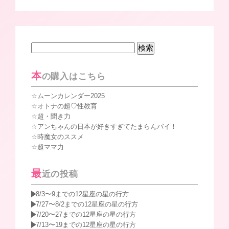
検
索:
本
の購入はこちら
ムーンカレンダー2025
オトナの超♡性教育
超・聞き力
アンちゃんの日本が好きすぎてたまらんバイ！
時魔女のススメ
超ママ力
最
近の投稿
8/3〜9までの12星座の星の行方
7/27〜8/2までの12星座の星の行方
7/20〜27までの12星座の星の行方
7/13〜19までの12星座の星の行方