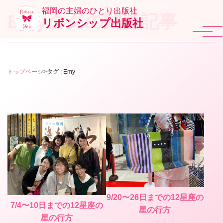
福岡の主婦のひとり出版社
Emyタグの関連記事
リボンシップ出版社
トップページ
>
タグ : Emy
9/20〜26日までの12星座の
7/4〜10日までの12星座の
星の行方
星の行方