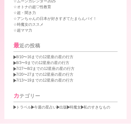
ムーンカレンダー2025
オトナの超♡性教育
超・聞き力
アンちゃんの日本が好きすぎてたまらんバイ！
時魔女のススメ
超ママ力
最
近の投稿
8/10〜16までの12星座の星の行方
8/3〜9までの12星座の星の行方
7/27〜8/2までの12星座の星の行方
7/20〜27までの12星座の星の行方
7/13〜19までの12星座の星の行方
カ
テゴリー
トラベル
今週の星占い
出版
時魔女
私のすきなもの