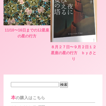
11/10〜16日までの12星座
の星の行方
８月２７日〜９月２日１２
星座の星の行方 ｂｙさと
り
検
索:
本
の購入はこちら