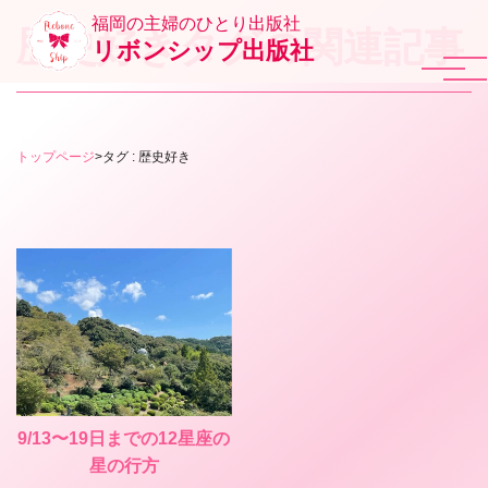
福岡の主婦のひとり出版社
歴史好きタグの関連記事
リボンシップ出版社
トップページ
>
タグ : 歴史好き
9/13〜19日までの12星座の
星の行方