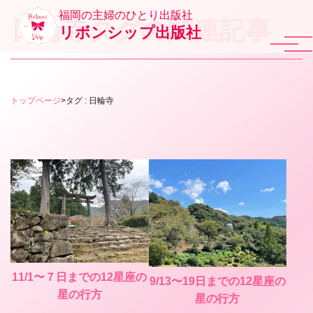
福岡の主婦のひとり出版社
日輪寺タグの関連記事
リボンシップ出版社
トップページ
>
タグ : 日輪寺
11/1〜７日までの12星座の
9/13〜19日までの12星座の
星の行方
星の行方