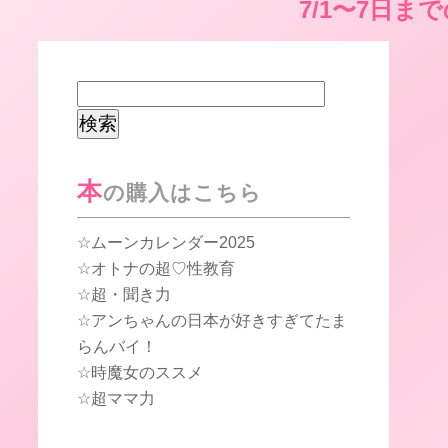
7/1〜7日ま
検
索:
本
の購入はこちら
ムーンカレンダー2025
オトナの超♡性教育
超・聞き力
アンちゃんの日本が好きすぎてたま
らんバイ！
時魔女のススメ
超ママ力