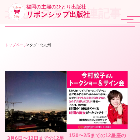
福岡の主婦のひとり出版社
北九州タグの関連記事
リボンシップ出版社
トップページ
>
タグ : 北九州
1/30〜2/5までの12星座の
3月6日〜12日までの12星