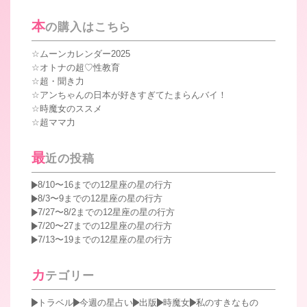
索:
本
の購入はこちら
ムーンカレンダー2025
オトナの超♡性教育
超・聞き力
アンちゃんの日本が好きすぎてたまらんバイ！
時魔女のススメ
超ママ力
最
近の投稿
8/10〜16までの12星座の星の行方
8/3〜9までの12星座の星の行方
7/27〜8/2までの12星座の星の行方
7/20〜27までの12星座の星の行方
7/13〜19までの12星座の星の行方
カ
テゴリー
トラベル
今週の星占い
出版
時魔女
私のすきなもの