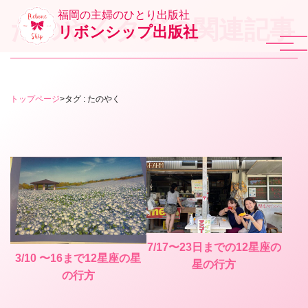
福岡の主婦のひとり出版社
たのやくタグの関連記事
リボンシップ出版社
トップページ
>
タグ : たのやく
7/17〜23日までの12星座の
3/10 〜16まで12星座の星
星の行方
の行方