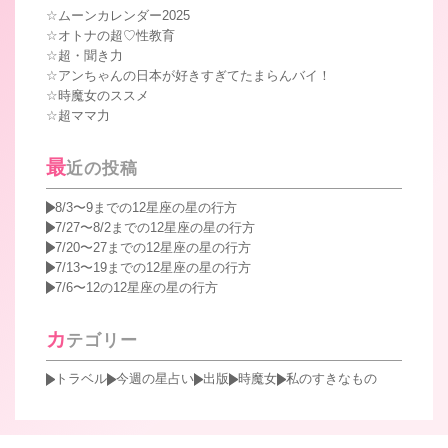
ムーンカレンダー2025
オトナの超♡性教育
超・聞き力
アンちゃんの日本が好きすぎてたまらんバイ！
時魔女のススメ
超ママ力
最
近の投稿
8/3〜9までの12星座の星の行方
7/27〜8/2までの12星座の星の行方
7/20〜27までの12星座の星の行方
7/13〜19までの12星座の星の行方
7/6〜12の12星座の星の行方
カ
テゴリー
トラベル
今週の星占い
出版
時魔女
私のすきなもの