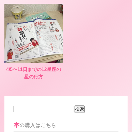
4/5〜11日までの12星座の
星の行方
検
索:
本
の購入はこちら