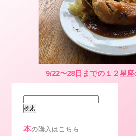
9/22〜28日までの１２星
検
索:
本
の購入はこちら