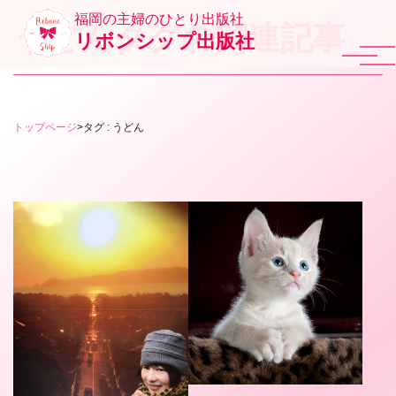
福岡の主婦のひとり出版社
うどんタグの関連記事
リボンシップ出版社
トップページ
>
タグ : うどん