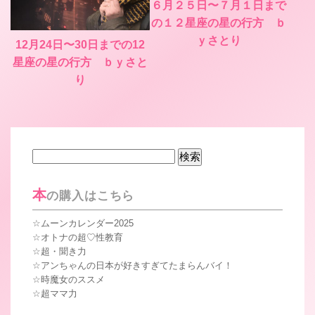
６月２５日〜７月１日まで
の１２星座の星の行方 ｂ
ｙさとり
12月24日〜30日までの12
星座の星の行方 ｂｙさと
り
検
索:
本
の購入はこちら
ムーンカレンダー2025
オトナの超♡性教育
超・聞き力
アンちゃんの日本が好きすぎてたまらんバイ！
時魔女のススメ
超ママ力