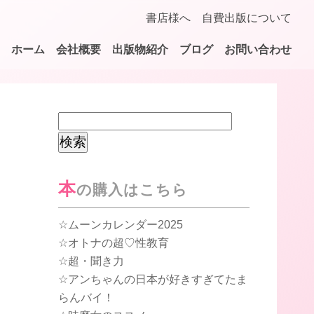
書店様へ
自費出版について
ホーム
会社概要
出版物紹介
ブログ
お問い合わせ
検
索:
本
の購入はこちら
ムーンカレンダー2025
オトナの超♡性教育
超・聞き力
アンちゃんの日本が好きすぎてたま
らんバイ！