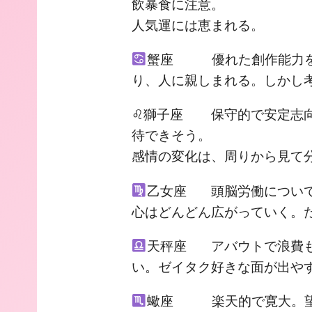
飲暴食に注意。
人気運には恵まれる。
蟹座 優れた創作能力を
り、人に親しまれる。しかし
♌︎獅子座 保守的で安定志
待できそう。
感情の変化は、周りから見て
乙女座 頭脳労働について
心はどんどん広がっていく。
天秤座 アバウトで浪費も
い。ゼイタク好きな面が出や
蠍座 楽天的で寛大。望