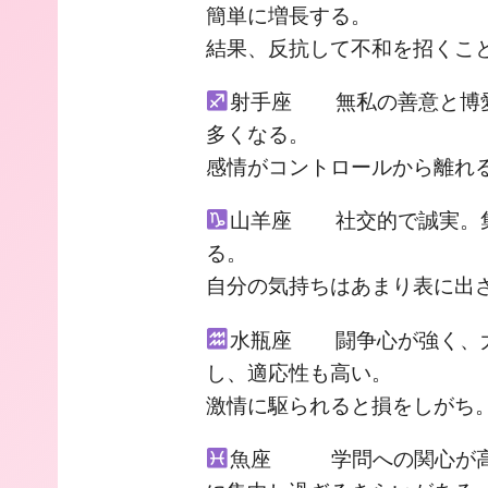
簡単に増長する。
結果、反抗して不和を招くこ
射手座 無私の善意と博愛
多くなる。
感情がコントロールから離れ
山羊座 社交的で誠実。集
る。
自分の気持ちはあまり表に出
水瓶座 闘争心が強く、大
し、適応性も高い。
激情に駆られると損をしがち
魚座 学問への関心が高