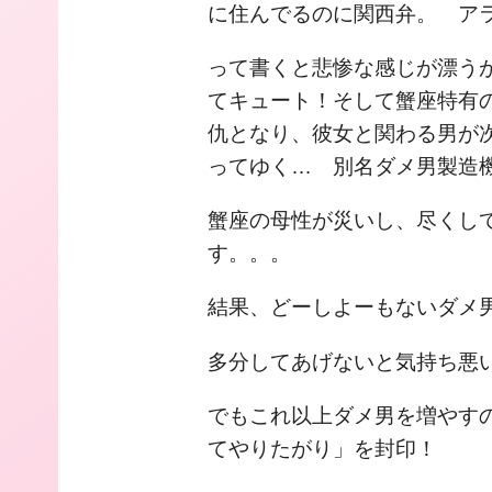
に住んでるのに関西弁。 ア
って書くと悲惨な感じが漂う
てキュート！そして蟹座特有
仇となり、彼女と関わる男が
ってゆく… 別名ダメ男製造
蟹座の母性が災いし、尽くし
す。。。
結果、どーしよーもないダメ
多分してあげないと気持ち悪
でもこれ以上ダメ男を増やす
てやりたがり」を封印！