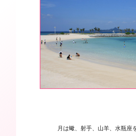
月は蠍、射手、山羊、水瓶座