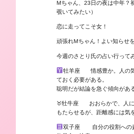
Mちゃん、23日の夜は中年？
覗いてみたい）
恋に走ってこそ女！
頑張れMちゃん！よい知らせ
今週のさとり氏の占い行って
牡羊座 情感豊か。人の気
ておく必要がある。
聡明だが結論を急ぐ傾向があ
♉︎牡牛座 おおらかで、人
もたらせるが、距離感には気
双子座 自分の役割への責