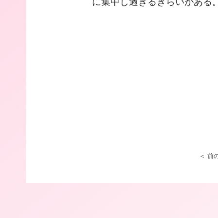
に集中し過ぎるきらいがある
＜ 前