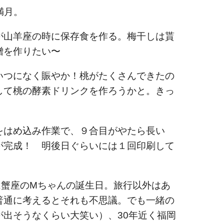
満月。
が山羊座の時に保存食を作る。梅干しは貰
噌を作りたい〜
いつになく賑やか！桃がたくさんできたの
して桃の酵素ドリンクを作ろうかと。きっ
をはめ込み作業で、９合目がやたら長い
が完成！ 明後日ぐらいには１回印刷して
は蟹座のMちゃんの誕生日。旅行以外はあ
普通に考えるとそれも不思議。でも一緒の
が出そうなくらい大笑い）、30年近く福岡