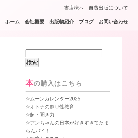
書店様へ
自費出版について
ホーム
会社概要
出版物紹介
ブログ
お問い合わせ
検
索:
本
の購入はこちら
ムーンカレンダー2025
オトナの超♡性教育
超・聞き力
アンちゃんの日本が好きすぎてたま
らんバイ！