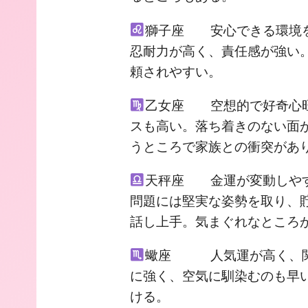
獅子座 安心できる環境を
忍耐力が高く、責任感が強い
頼されやすい。
乙女座 空想的で好奇心旺
スも高い。落ち着きのない面
うところで家族との衝突があ
天秤座 金運が変動しやす
問題には堅実な姿勢を取り、
話し上手。気まぐれなところ
蠍座 人気運が高く、関
に強く、空気に馴染むのも早
ける。