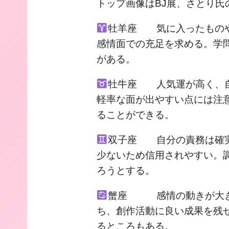
トップ画像はBJ展、さとり氏
牡羊座 気に入ったものや
感情面での充足を求める。学
がある。
牡牛座 人気運が高く、自
軽率な面が出やすい点には注
ることができる。
双子座 自分の責務は確実
少ないため信用されやすい。
ろうとする。
蟹座 感情の動きが大き
ち、創作活動に良い成果を残
るところもある。