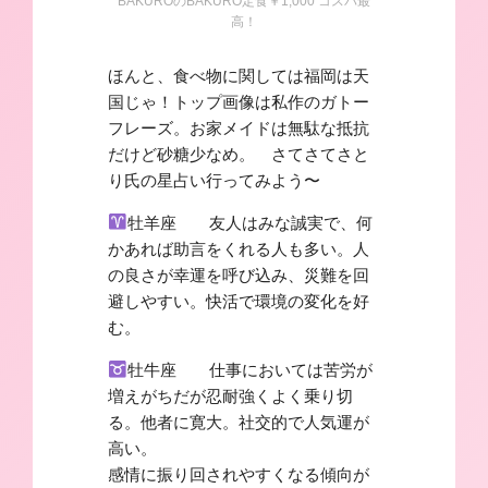
BAKUROのBAKURO定食￥1,000 コスパ最
高！
ほんと、食べ物に関しては福岡は天
国じゃ！トップ画像は私作のガトー
フレーズ。お家メイドは無駄な抵抗
だけど砂糖少なめ。 さてさてさと
り氏の星占い行ってみよう〜
牡羊座 友人はみな誠実で、何
かあれば助言をくれる人も多い。人
の良さが幸運を呼び込み、災難を回
避しやすい。快活で環境の変化を好
む。
牡牛座 仕事においては苦労が
増えがちだが忍耐強くよく乗り切
る。他者に寛大。社交的で人気運が
高い。
感情に振り回されやすくなる傾向が