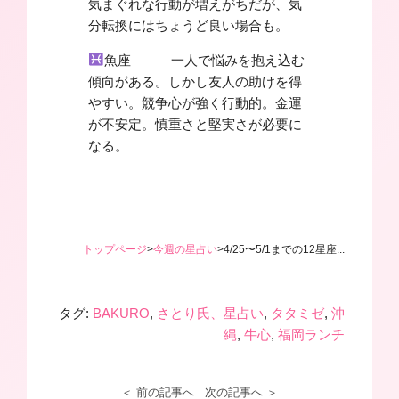
気まぐれな行動が増えがちだが、気
分転換にはちょうど良い場合も。
魚座 一人で悩みを抱え込む
傾向がある。しかし友人の助けを得
やすい。競争心が強く行動的。金運
が不安定。慎重さと堅実さが必要に
なる。
トップページ
>
今週の星占い
>
4/25〜5/1までの12星座...
タグ:
BAKURO
,
さとり氏、星占い
,
タタミゼ
,
沖
縄
,
牛心
,
福岡ランチ
＜ 前の記事へ
次の記事へ ＞