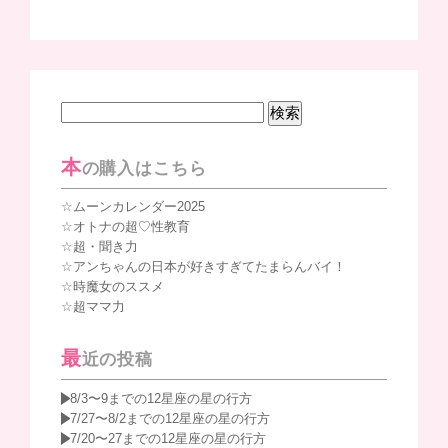
検
索:
本
の購入はこちら
ムーンカレンダー2025
オトナの超♡性教育
超・聞き力
アンちゃんの日本が好きすぎてたまらんバイ！
時魔女のススメ
超ママ力
最
近の投稿
8/3〜9までの12星座の星の行方
7/27〜8/2までの12星座の星の行方
7/20〜27までの12星座の星の行方