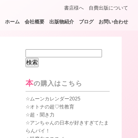
書店様へ
自費出版について
ホーム
会社概要
出版物紹介
ブログ
お問い合わせ
検
索:
本
の購入はこちら
ムーンカレンダー2025
オトナの超♡性教育
超・聞き力
アンちゃんの日本が好きすぎてたま
らんバイ！