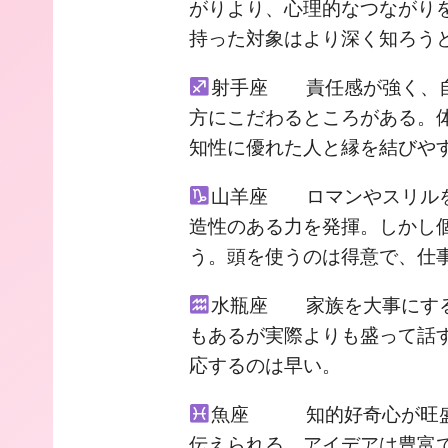
がりより、心理的なつながり
持った対象はより深く知ろう
射手座 責任感が強く、自
方にこだわるところがある。
知性に優れた人と縁を結びや
山羊座 ロマンやスリルを
造性のある力を発揮。しかし
う。頭を使うのは得意で、仕
水瓶座 家族を大事にする
もあるが実際よりも盛って話
応するのは早い。
魚座 知的好奇心が旺盛
伝えられる。アイデアは豊富