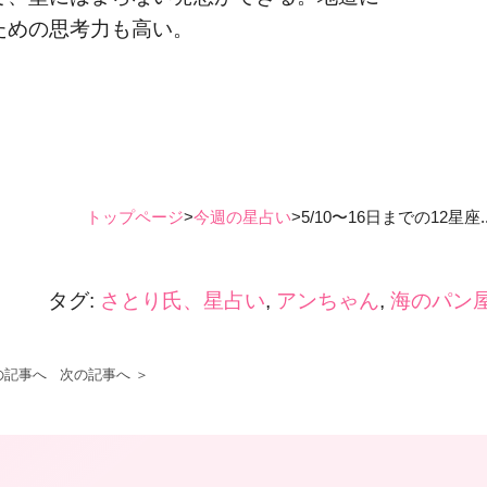
ための思考力も高い。
トップページ
>
今週の星占い
>
5/10〜16日までの12星座..
タグ:
さとり氏、星占い
,
アンちゃん
,
海のパン
の記事へ
次の記事へ ＞