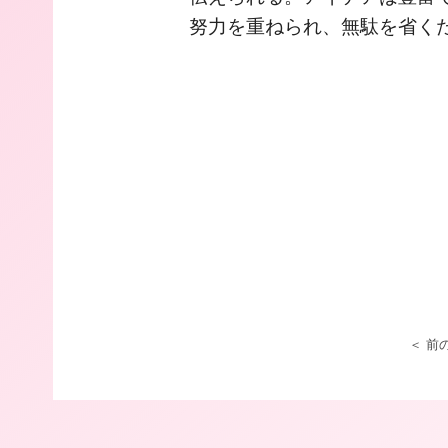
努力を重ねられ、無駄を省く
＜ 前