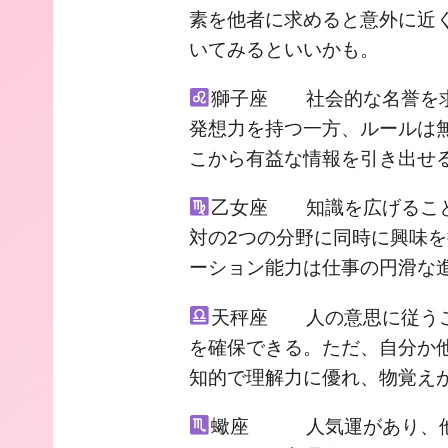
素を他者に求めると意外に近
いてみるといいかも。
獅子座 社会的な名誉を求
発想力を持つ一方、ルールは
こから有益な情報を引き出せ
乙女座 知識を広げること
対の2つの分野に同時に興味
ーション能力は仕事の円滑な
天秤座 人の意思に従うこ
を確保できる。ただ、自分か
知的で理解力に優れ、物覚え
蠍座 人気運があり、他