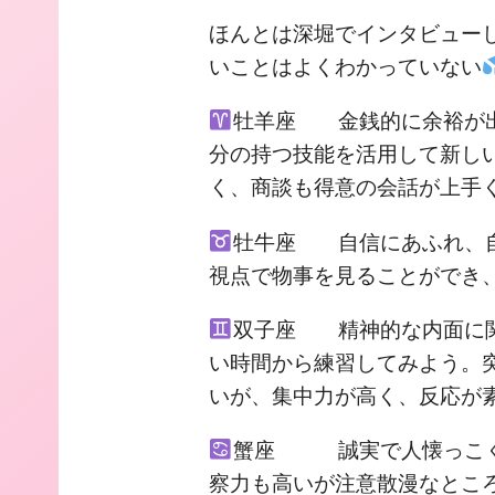
ほんとは深堀でインタビュー
いことはよくわかっていない
牡羊座 金銭的に余裕が出
分の持つ技能を活用して新し
く、商談も得意の会話が上手
牡牛座 自信にあふれ、自
視点で物事を見ることができ
双子座 精神的な内面に関
い時間から練習してみよう。
いが、集中力が高く、反応が
蟹座 誠実で人懐っこく
察力も高いが注意散漫なとこ