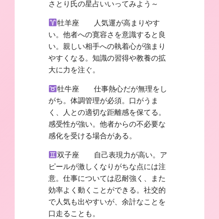
さとり氏の星占いいってみよう～
牡羊座 人気運が高まりやす
い。他者への寛容さを意識すると良
い。親しい相手への執着心が強まり
やすくなる。知識の習得や教養の拡
大に力を注ぐ。
牡牛座 仕事熱心だが無理をし
がち。体調管理が必須。口がうま
く、人との適切な距離感を保てる。
感受性が強い。他者からの不必要な
感化を受ける場合がある。
双子座 自己表現力が高い。ア
ピールが激しくなりがちな点には注
意。仕事については忍耐強く、また
効率よく動くことができる。社交的
で人気も出やすいが、余計なことを
口走ることも。