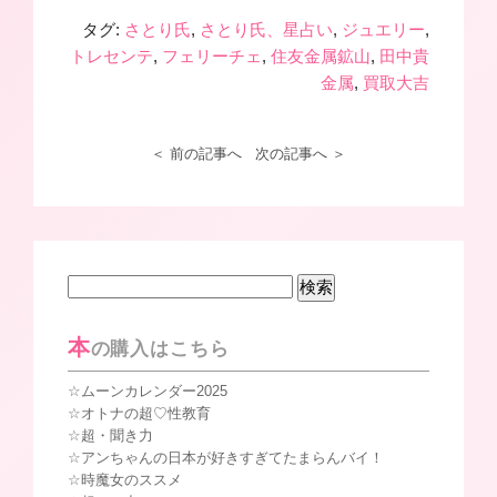
タグ:
さとり氏
,
さとり氏、星占い
,
ジュエリー
,
トレセンテ
,
フェリーチェ
,
住友金属鉱山
,
田中貴
金属
,
買取大吉
＜ 前の記事へ
次の記事へ ＞
検
索:
本
の購入はこちら
ムーンカレンダー2025
オトナの超♡性教育
超・聞き力
アンちゃんの日本が好きすぎてたまらんバイ！
時魔女のススメ