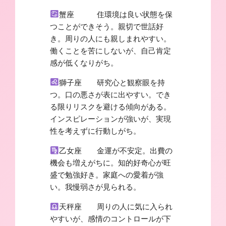
蟹座 住環境は良い状態を保
つことができそう。親切で世話好
き。周りの人にも親しまれやすい。
働くことを苦にしないが、自己肯定
感が低くなりがち。
獅子座 研究心と観察眼を持
つ。口の悪さが表に出やすい。でき
る限りリスクを避ける傾向がある。
インスピレーションが強いが、実現
性を考えずに行動しがち。
乙女座 金運が不安定。出費の
機会も増えがちに。知的好奇心が旺
盛で勉強好き。家庭への愛着が強
い。我慢弱さが見られる。
天秤座 周りの人に気に入られ
やすいが、感情のコントロールが下