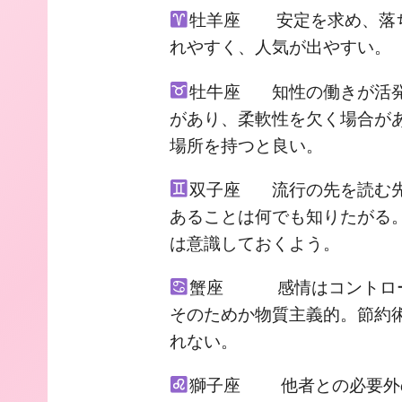
牡羊座 安定を求め、落ち
れやすく、人気が出やすい。
牡牛座 知性の働きが活発
があり、柔軟性を欠く場合が
場所を持つと良い。
双子座 流行の先を読む先
あることは何でも知りたがる
は意識しておくよう。
蟹座 感情はコントロー
そのためか物質主義的。節約
れない。
獅子座 他者との必要外