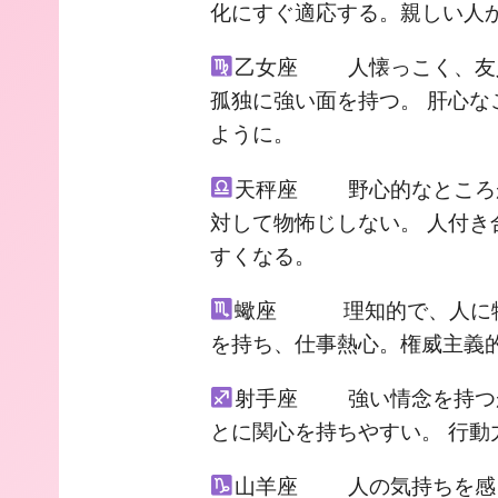
化にすぐ適応する。親しい人
乙女座 人懐っこく、友
孤独に強い面を持つ。 肝心
ように。
天秤座 野心的なところが
対して物怖じしない。 人付
すくなる。
蠍座 理知的で、人に物
を持ち、仕事熱心。権威主義
射手座 強い情念を持つ
とに関心を持ちやすい。 行
山羊座 人の気持ちを感