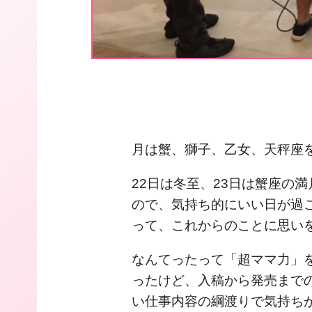
月は蟹、獅子、乙女、天秤座
22日は冬至、23日は蟹座の
ので、気持ち的にいい日が過
って、これからのことに思い
なんてったって「超ママ力」
ったけど、入稿から発売まで
い仕事内容の綱渡りで気持ち