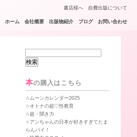
書店様へ
自費出版について
ホーム
会社概要
出版物紹介
ブログ
お問い合わせ
検
索:
本
の購入はこちら
ムーンカレンダー2025
オトナの超♡性教育
超・聞き力
アンちゃんの日本が好きすぎてたま
らんバイ！