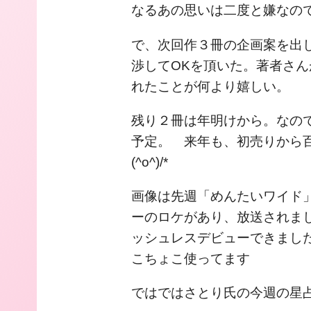
なるあの思いは二度と嫌なの
で、次回作３冊の企画案を出
渉してOKを頂いた。著者さ
れたことが何より嬉しい。
残り２冊は年明けから。なの
予定。 来年も、初売りから百
(^o^)/*
画像は先週「めんたいワイド
ーのロケがあり、放送されま
ッシュレスデビューできまし
こちょこ使ってます
ではではさとり氏の今週の星