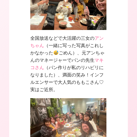
全国放送などで大活躍の三女の
アン
ちゃん
（一緒に写った写真がこれし
かなかった
ごめん）、元アンちゃ
んのマネージャーでパンの先生
マキ
コさん
（パン作りが私のリハビリに
なりました）、満面の笑み！インフ
ルエンサーで大人気のももこさん♡
実はご近所。