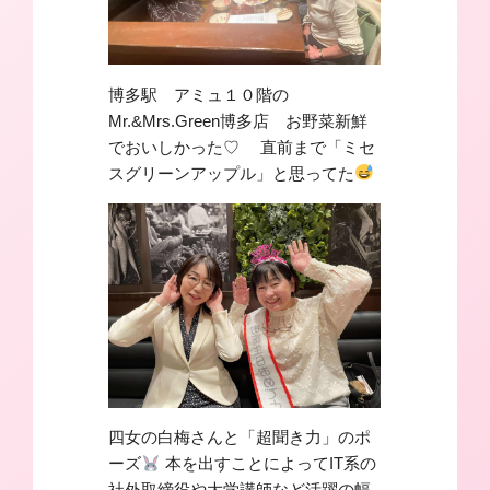
博多駅 アミュ１０階の
Mr.&Mrs.Green博多店
お野菜新鮮
でおいしかった♡ 直前まで「ミセ
スグリーンアップル」と思ってた
四女の白梅さんと「超聞き力」のポ
ーズ
本を出すことによってIT系の
社外取締役や大学講師など活躍の幅