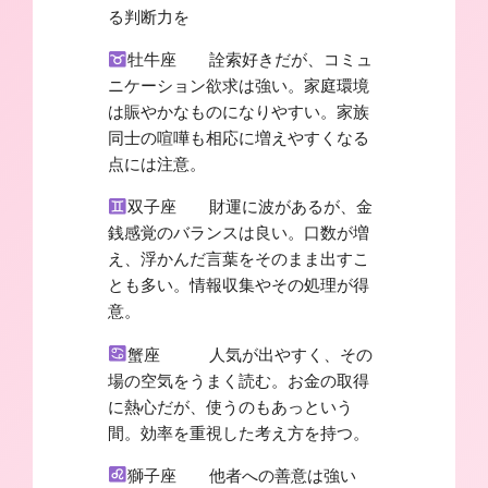
る判断力を
牡牛座 詮索好きだが、コミュ
ニケーション欲求は強い。家庭環境
は賑やかなものになりやすい。家族
同士の喧嘩も相応に増えやすくなる
点には注意。
双子座 財運に波があるが、金
銭感覚のバランスは良い。口数が増
え、浮かんだ言葉をそのまま出すこ
とも多い。情報収集やその処理が得
意。
蟹座 人気が出やすく、その
場の空気をうまく読む。お金の取得
に熱心だが、使うのもあっという
間。効率を重視した考え方を持つ。
獅子座 他者への善意は強い