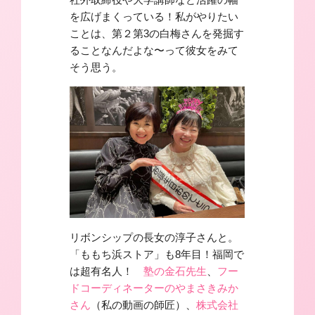
を広げまくっている！私がやりたい
ことは、第２第3の白梅さんを発掘す
ることなんだよな〜って彼女をみて
そう思う。
リボンシップの長女の淳子さんと。
「ももち浜ストア」も8年目！福岡で
は超有名人！
塾の金石先生
、
フー
ドコーディネーターのやまさきみか
さん
（私の動画の師匠）、
株式会社