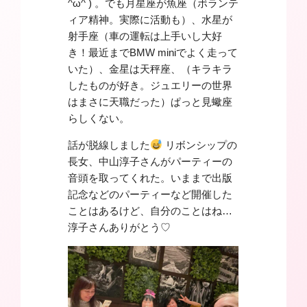
^ω^ ) 。でも月星座が魚座（ボランテ
ィア精神。実際に活動も）、水星が
射手座（車の運転は上手いし大好
き！最近までBMW miniでよく走って
いた）、金星は天秤座、（キラキラ
したものが好き。ジュエリーの世界
はまさに天職だった）ぱっと見蠍座
らしくない。
話が脱線しました
リボンシップの
長女、中山淳子さんがパーティーの
音頭を取ってくれた。いままで出版
記念などのパーティーなど開催した
ことはあるけど、自分のことはね…
淳子さんありがとう♡