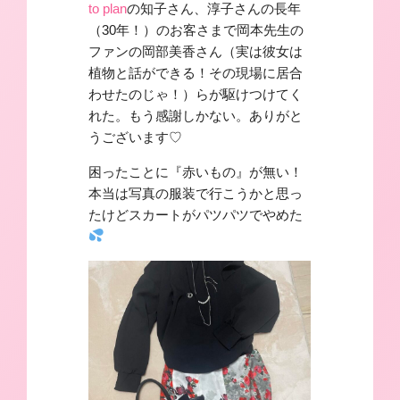
to plan
の知子さん、淳子さんの長年
（30年！）のお客さまで岡本先生の
ファンの岡部美香さん（実は彼女は
植物と話ができる！その現場に居合
わせたのじゃ！）らが駆けつけてく
れた。もう感謝しかない。ありがと
うございます♡
困ったことに『赤いもの』が無い！
本当は写真の服装で行こうかと思っ
たけどスカートがパツパツでやめた