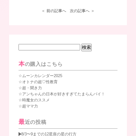
＜ 前の記事へ
次の記事へ ＞
検
索:
本
の購入はこちら
ムーンカレンダー2025
オトナの超♡性教育
超・聞き力
アンちゃんの日本が好きすぎてたまらんバイ！
時魔女のススメ
超ママ力
最
近の投稿
8/3〜9までの12星座の星の行方