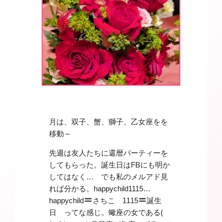
月は、双子、蟹、獅子、乙女座をを
移動～
先週は友人たちに還暦パーティーを
してもらった。誕生日はFBにも明か
してはなく… でも私のメルアド見
れば分かる。happychild1115…
happychild
さちこ 1115
誕生
日 ってな感じ。蠍座の女である(