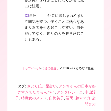
には注意。
魚座 他者に親しまれやすい
雰囲気を持つ。働くことに熱心なあ
まり過労を引き起こしやすい。自分
だけでなく、周りの人を巻き込むこ
ともある。
トップページ
>
今週の星占い
>
12/16〜22までの12星座...
タグ:
さとり氏、星占い
,
アンちゃんの日本が好
きすぎてたまらんバイ
,
アンクレシーニ
,
中山淳
子
,
時魔女のススメ
,
白梅英子
,
福岡
,
超ママ力
,
超
聞き力