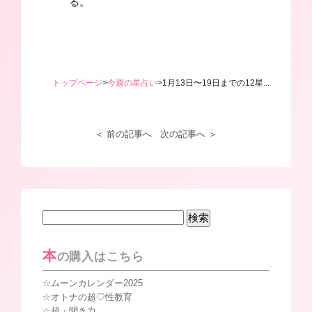
る。
トップページ
>
今週の星占い
>
1月13日〜19日までの12星...
＜ 前の記事へ
次の記事へ ＞
検
索:
本
の購入はこちら
ムーンカレンダー2025
オトナの超♡性教育
超・聞き力