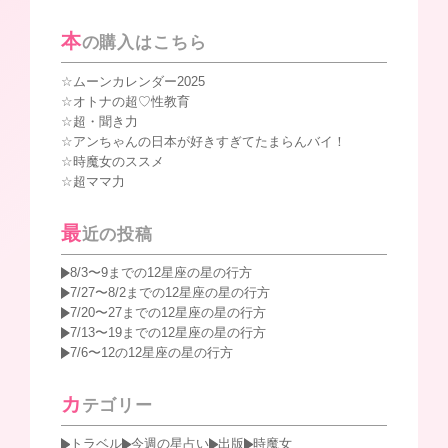
索:
本
の購入はこちら
ムーンカレンダー2025
オトナの超♡性教育
超・聞き力
アンちゃんの日本が好きすぎてたまらんバイ！
時魔女のススメ
超ママ力
最
近の投稿
8/3〜9までの12星座の星の行方
7/27〜8/2までの12星座の星の行方
7/20〜27までの12星座の星の行方
7/13〜19までの12星座の星の行方
7/6〜12の12星座の星の行方
カ
テゴリー
トラベル
今週の星占い
出版
時魔女