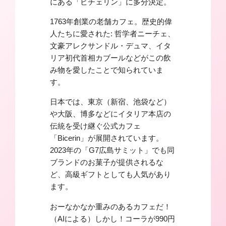
にある「ビチェリン」に多分決定。
1763年創業の老舗カフェ。
歴史的偉
人たちに愛された
: 哲学者ニーチェ、
文豪アレクサンドル・デュマ、イタ
リア初代首相カブールなどがこの飲
み物を愛したことで知られていま
す。
日本では、東京（新宿、池袋など）
や大阪、博多などにイタリア本店の
伝統を受け継ぐ公式カフェ
「Bicerin」
が展開されています。
2023年の「G7広島サミット」でも同
ブランドのお菓子が提供されるな
ど、高級ギフトとしても人気があり
ます。
おーなかなか重みのあるカフェだ！
（AIによる）しかし！コーラが990円