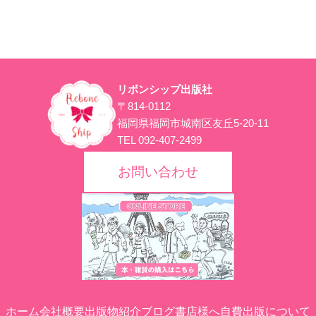
リボンシップ出版社
〒814-0112
福岡県福岡市城南区友丘5-20-11
TEL 092-407-2499
お問い合わせ
ホーム
会社概要
出版物紹介
ブログ
書店様へ
自費出版について