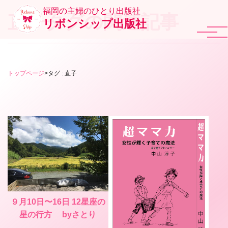
福岡の主婦のひとり出版社
直子タグの関連記事
リボンシップ出版社
トップページ
>
タグ : 直子
９月10日〜16日 12星座の
星の行方 byさとり