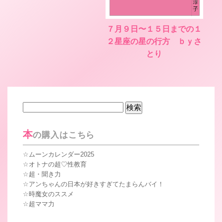
７月９日〜１５日までの１
２星座の星の行方 ｂｙさ
とり
検
索:
本
の購入はこちら
ムーンカレンダー2025
オトナの超♡性教育
超・聞き力
アンちゃんの日本が好きすぎてたまらんバイ！
時魔女のススメ
超ママ力