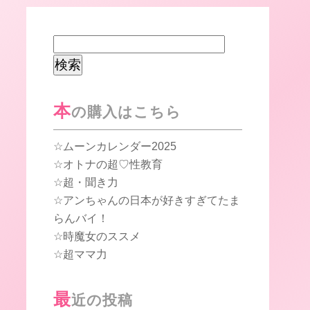
検
索:
本
の購入はこちら
ムーンカレンダー2025
オトナの超♡性教育
超・聞き力
アンちゃんの日本が好きすぎてたま
らんバイ！
時魔女のススメ
超ママ力
最
近の投稿