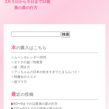
2月３日から９日まで12星
座の星の行方
検
索:
本
の購入はこちら
ムーンカレンダー2025
オトナの超♡性教育
超・聞き力
アンちゃんの日本が好きすぎてたまらんバイ！
時魔女のススメ
超ママ力
最
近の投稿
8/3〜9までの12星座の星の行方
7/27〜8/2までの12星座の星の行方