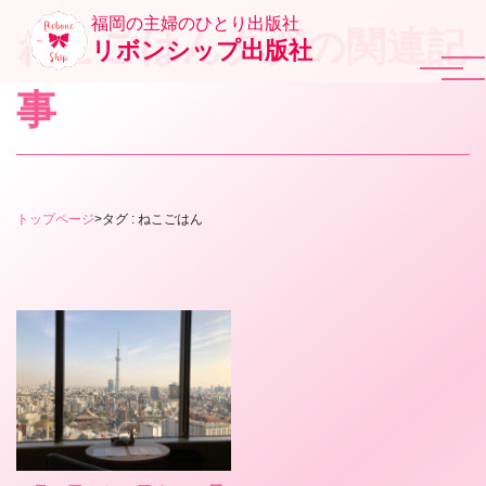
福岡の主婦のひとり出版社
ねこごはんタグの関連記
リボンシップ出版社
事
トップページ
>
タグ : ねこごはん