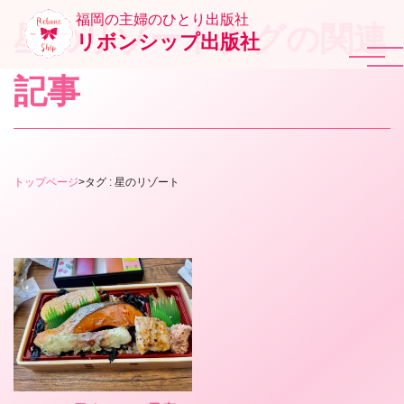
福岡の主婦のひとり出版社
星のリゾートタグの関連
リボンシップ出版社
記事
トップページ
>
タグ : 星のリゾート