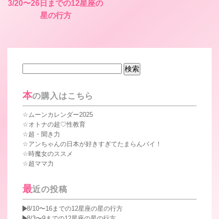
3/20〜26日までの12星座の
星の行方
検
索:
本
の購入はこちら
ムーンカレンダー2025
オトナの超♡性教育
超・聞き力
アンちゃんの日本が好きすぎてたまらんバイ！
時魔女のススメ
超ママ力
最
近の投稿
8/10〜16までの12星座の星の行方
8/3〜9までの12星座の星の行方