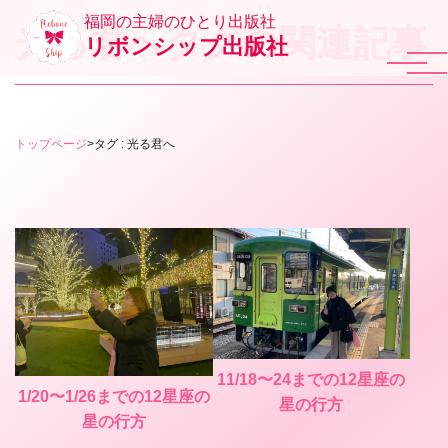
福岡の主婦のひとり出版社
光る君へタグの関連記事
リボンシップ出版社
トップページ
>
タグ : 光る君へ
11/18〜24までの12星座の
1/20〜1/26までの12星座の
星の行方
星の行方