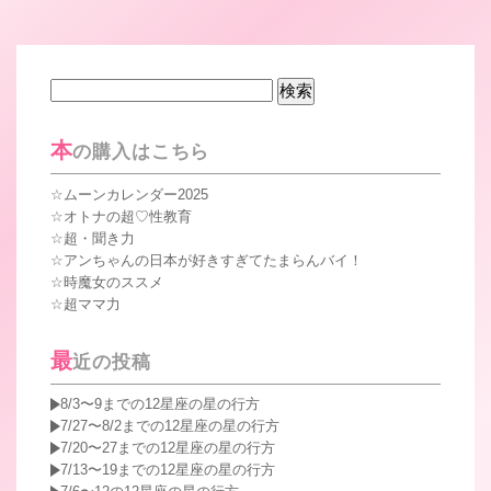
検
索:
本
の購入はこちら
ムーンカレンダー2025
オトナの超♡性教育
超・聞き力
アンちゃんの日本が好きすぎてたまらんバイ！
時魔女のススメ
超ママ力
最
近の投稿
8/3〜9までの12星座の星の行方
7/27〜8/2までの12星座の星の行方
7/20〜27までの12星座の星の行方
7/13〜19までの12星座の星の行方