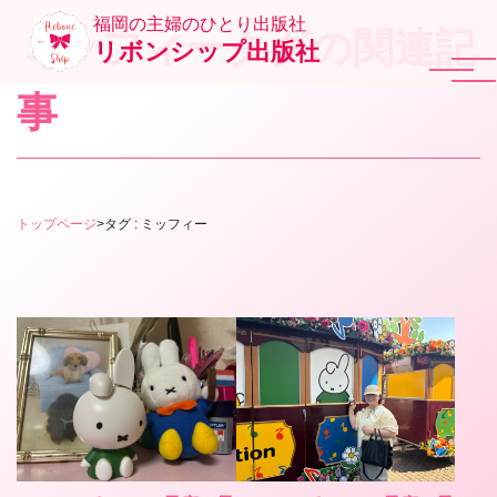
福岡の主婦のひとり出版社
ミッフィータグの関連記
リボンシップ出版社
事
トップページ
>
タグ : ミッフィー