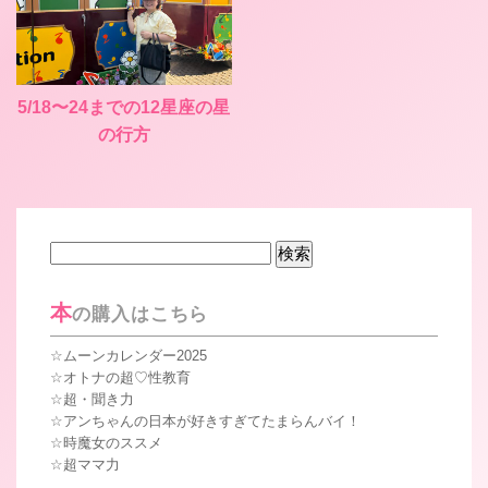
5/18〜24までの12星座の星
の行方
検
索:
本
の購入はこちら
ムーンカレンダー2025
オトナの超♡性教育
超・聞き力
アンちゃんの日本が好きすぎてたまらんバイ！
時魔女のススメ
超ママ力