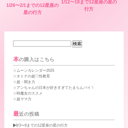
1/12〜18まで12星座の星の
1/26〜2/1までの12星座の
行方
星の行方
検
索:
本
の購入はこちら
ムーンカレンダー2025
オトナの超♡性教育
超・聞き力
アンちゃんの日本が好きすぎてたまらんバイ！
時魔女のススメ
超ママ力
最
近の投稿
8/3〜9までの12星座の星の行方