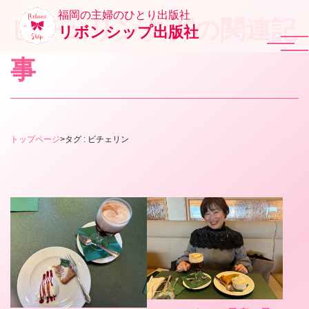
福岡の主婦のひとり出版社
ビチェリンタグの関連記
リボンシップ出版社
事
トップページ
>
タグ : ビチェリン