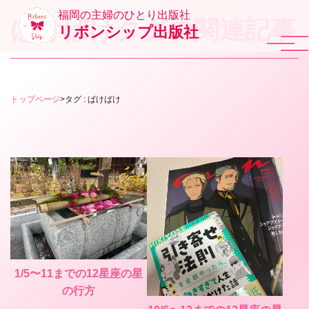
福岡の主婦のひとり出版社
ばけばけタグの関連記事
リボンシップ出版社
トップページ
>
タグ : ばけばけ
1/5〜11までの12星座の星
の行方