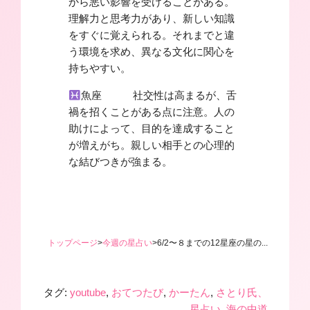
から悪い影響を受けることがある。
理解力と思考力があり、新しい知識
をすぐに覚えられる。それまでと違
う環境を求め、異なる文化に関心を
持ちやすい。
魚座 社交性は高まるが、舌
禍を招くことがある点に注意。人の
助けによって、目的を達成すること
が増えがち。親しい相手との心理的
な結びつきが強まる。
トップページ
>
今週の星占い
>
6/2〜８までの12星座の星の...
タグ:
youtube
,
おてつたび
,
かーたん
,
さとり氏、
星占い
,
海の中道