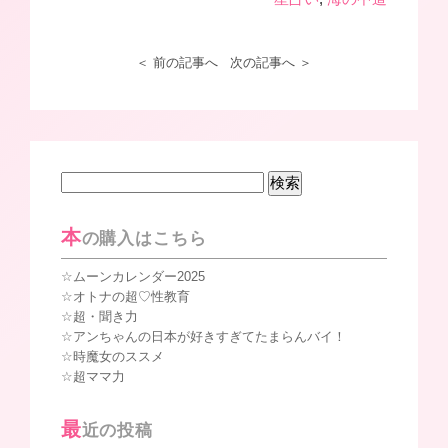
＜ 前の記事へ
次の記事へ ＞
検
索:
本
の購入はこちら
ムーンカレンダー2025
オトナの超♡性教育
超・聞き力
アンちゃんの日本が好きすぎてたまらんバイ！
時魔女のススメ
超ママ力
最
近の投稿