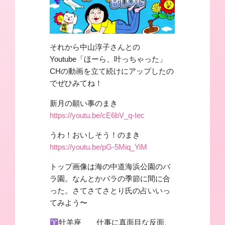
それから中山淳子さんとの
Youtube「ほーら、叶っちゃった」
CHの動画を立て続けにアップしたの
でぜひみてね！
新月の願い事のまき
https://youtu.be/cE6bV_q-Iec
うわ！おいしそう！のまき
https://youtu.be/pG-5Miq_YiM
トップ画像は海の中道海浜公園のバ
ラ園。なんとかバラの季節に間に合
った。さてさてさとり氏の占いいっ
てみよう〜
牡羊座 仕事に真面目な反面、