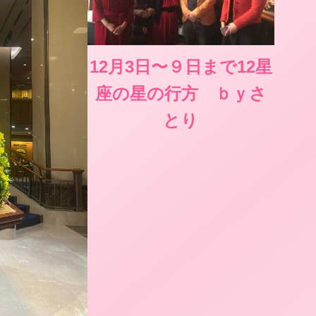
12月3日〜９日まで12星
座の星の行方 ｂｙさ
とり