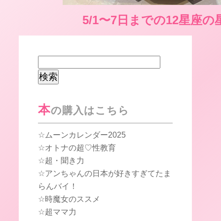
5/1〜7日までの12星座
検
索:
本
の購入はこちら
ムーンカレンダー2025
オトナの超♡性教育
超・聞き力
アンちゃんの日本が好きすぎてたま
らんバイ！
時魔女のススメ
超ママ力