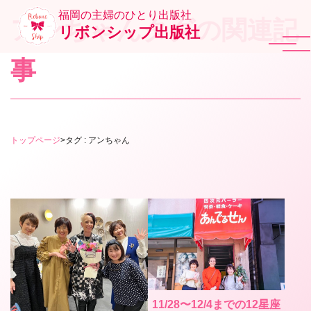
福岡の主婦のひとり出版社
アンちゃんタグの関連記
リボンシップ出版社
事
トップページ
>
タグ : アンちゃん
11/28〜12/4までの12星座