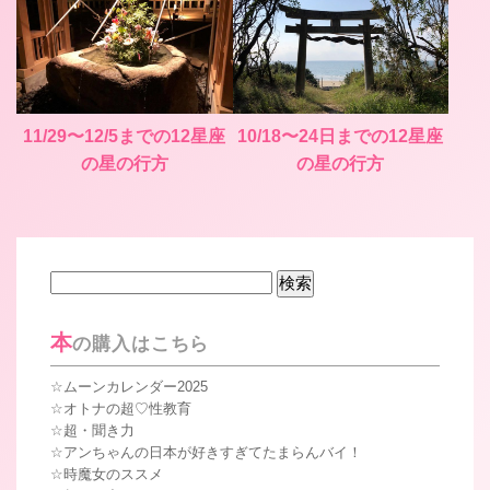
11/29〜12/5までの12星座
10/18〜24日までの12星座
の星の行方
の星の行方
検
索:
本
の購入はこちら
ムーンカレンダー2025
オトナの超♡性教育
超・聞き力
アンちゃんの日本が好きすぎてたまらんバイ！
時魔女のススメ