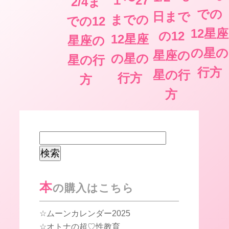
１〜27
2/4ま
での
日まで
までの
での12
12星座
の12
12星座
星座の
の星の
星座の
の星の
星の行
行方
星の行
行方
方
方
検
索:
本
の購入はこちら
ムーンカレンダー2025
オトナの超♡性教育