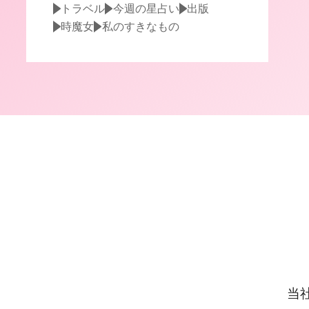
トラベル
今週の星占い
出版
時魔女
私のすきなもの
当