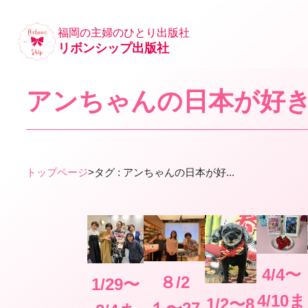
福岡の主婦のひとり出版社
リボンシップ出版社
アンちゃんの日本が好
トップページ
>
タグ : アンちゃんの日本が好...
4/4〜
８/2
1/29〜
4/10ま
1/2〜8