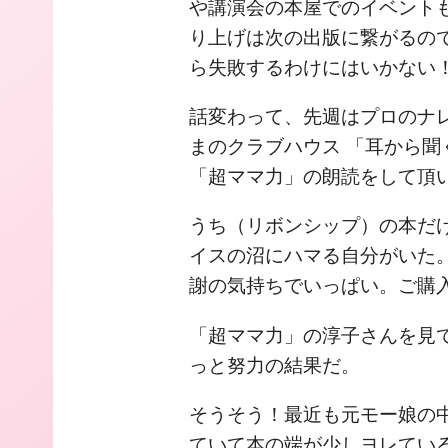
や講演会の本屋でのイベント
り上げは次の出版に繋がるの
ら失敗するわけにはいかない
話変わって、先週はプロのナ
まのクラブハウス 「耳から
「超ママ力」の朗読をして頂
うち（リボンシップ）の本だ
イスの沼にハマる自分がいた
謝の気持ちでいっぱい。ご購
「超ママ力」の淳子さんを見
っと努力の結果だ。
そうそう！最近も元モー娘の
ていて本の端が少しヨレてい