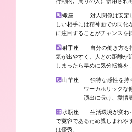
行動的。周りの人に信用され
蠍座 対人関係は安定し
しい相手には精神面での同化
に注目することがチャンスを
射手座 自分の働き方を持
気が出やすく、人との距離が
しまったら早めに気分転換を
山羊座 独特な感性を持
ワーカホリックな傾向が
演出に長け、愛情表現
水瓶座 生活環境が変わっ
で寛容であるため親しまれや
は優秀。