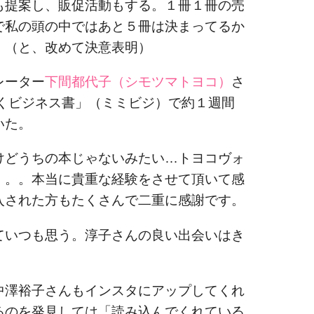
も提案し、販促活動もする。１冊１冊の売
で私の頭の中ではあと５冊は決まってるか
！（と、改めて決意表明）
レーター
下間都代子（シモツマトヨコ）
さ
聞くビジネス書」（ミミビジ）で約１週間
いた。
けどうちの本じゃないみたい…トヨコヴォ
。。。本当に貴重な経験をさせて頂いて感
入された方もたくさんで二重に感謝です。
ていつも思う。淳子さんの良い出会いはき
中澤裕子さんもインスタにアップしてくれ
るのを発見しては「読み込んでくれている