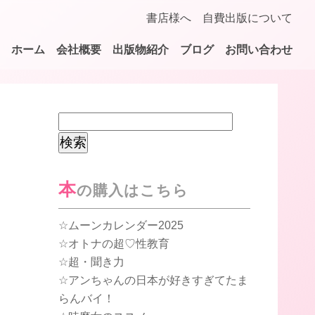
書店様へ
自費出版について
ホーム
会社概要
出版物紹介
ブログ
お問い合わせ
検
索:
本
の購入はこちら
ムーンカレンダー2025
オトナの超♡性教育
超・聞き力
アンちゃんの日本が好きすぎてたま
らんバイ！