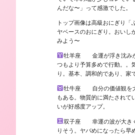
んだな〜」って感激でした。
トップ画像は高級おにぎり「
ヤベースのおにぎり。おいし
みよう〜
牡羊座 金運が浮き沈みが
つもより予算多めで行動。。
り。基本、調和的であり、家
牡牛座 自分の価値観を大
もある。物質的に満たされて
いが好感度アップ。
双子座 幸運の波が大きく
りそう。ヤバめになったら早