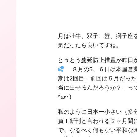
月は牡牛、双子、蟹、獅子座を
気だったら良いですね。
とうとう蔓延防止措置が昨日
８月の5、６日は本屋営業
期は2回目。前回は５月だっ
当に出せるんだろうか？」っ
^ω^ )
私のように日本一小さい（多
負！新刊と言われる２ヶ月間
で、なるべく何もない平和な