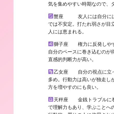
気を集めやすい時期なので、
蟹座 友人には自分には
では不安定。打たれ弱さが目
人には恵まれる。
獅子座 権力に反発しやす
自分のペースに巻き込むのが
直感的判断力が高い。
乙女座 自分の視点に立っ
多め。行動力は高いが独走し
方を増やすのにも良い。
天秤座 金銭トラブルに巻
で理解力もあり、学ぶことへ