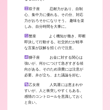
双子座 忍耐力があり、自制
心、集中力に優れる。その分、対応
力がおろそかになりそう。 趣味を楽
しみ、自分時間を大事に。
蟹座 よく機知が働き、即断
即決して行動する。社交的だが軽率
な言葉が誤解を招くので注意。
獅子座 お金に対する関心は
強いが、何かにつけて急ぎすぎる傾
向がある。そのため浪費には注意が
必要。弁が立ち、また議論を好む。
乙女座 人気運には恵まれや
すいが、人と衝突しやすくもある。
感情のコントロールを意識しておく
と良い。