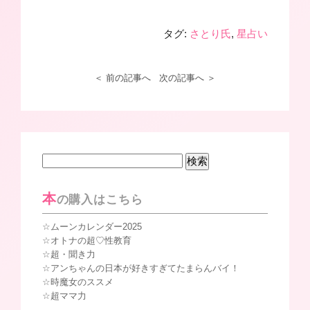
タグ:
さとり氏
,
星占い
＜ 前の記事へ
次の記事へ ＞
検
索:
本
の購入はこちら
ムーンカレンダー2025
オトナの超♡性教育
超・聞き力
アンちゃんの日本が好きすぎてたまらんバイ！
時魔女のススメ
超ママ力