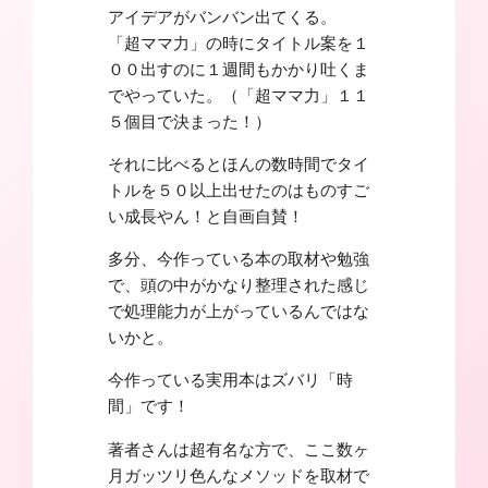
アイデアがバンバン出てくる。
「超ママ力」の時にタイトル案を１
００出すのに１週間もかかり吐くま
でやっていた。（「超ママ力」１１
５個目で決まった！）
それに比べるとほんの数時間でタイ
トルを５０以上出せたのはものすご
い成長やん！と自画自賛！
多分、今作っている本の取材や勉強
で、頭の中がかなり整理された感じ
で処理能力が上がっているんではな
いかと。
今作っている実用本はズバリ「時
間」です！
著者さんは超有名な方で、ここ数ヶ
月ガッツリ色んなメソッドを取材で