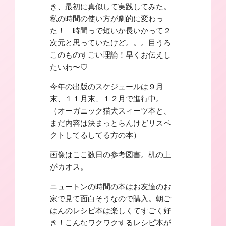
き、最初に真似して実践してみた。
私の時間の使い方が劇的に変わっ
た！ 時間っで短いか長いかって２
次元と思っていたけど。。。目うろ
このものすごい理論！早くお伝えし
たいわ〜♡
今年の出版のスケジュールは９月
末、１１月末、１２月で進行中。
（オーガニック猫犬スィーツ本と、
まだ内容は決まっとらんけどリスペ
クトしてるしてる方の本）
画像はここ数日の参考図書。机の上
がカオス。
ニュートンの時間の本はお友達のお
家で見て面白そうなので購入。朝ご
はんのレシピ本は楽しくてすごく好
き！こんなワクワクするレシピ本が