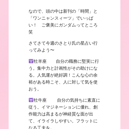
なので、頭の中は新刊の「時間」と
「ワンニャンスィーツ」でいっぱ
い！ ご褒美にガンダムってところ
笑
さてさて今週のさとり氏の星占い行
ってみよう〜
牡羊座 自分の職務に堅実に行
う。集中力と計画性がその助けにな
る。人気運が絶好調！こんな心の余
裕がある時こそ、人に対して気を使
おう。
牡牛座 自分の気持ちに素直に
従う。イマジネーションに優れ、創
作能力は高まるが神経質な面が出
て、イライラしやすい。フラットに
なる工夫を。