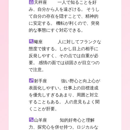
天秤座 一人で知ることを好
み、自分から人を遠ざける。 そうし
て自分の存在を隠すことで、精神的
に安定する。 機転が利くので、突発
的な事態にすぐ対応できる。
蠍座 人に対してフランクな
態度で接する。しかし目上の相手に
反発しやすく、その点では自重が必
要。 感情の面では頑固さが目立つの
で注意。
射手座 強い野心と向上心が
表面化しやすい。仕事上の目標達成
を優先しすぎるあまり、周囲と対立
することもある。 人の意見もよく聞
くことが肝要。
山羊座 知的好奇心と理解
力、探究心を併せ持つ。ロジカルな