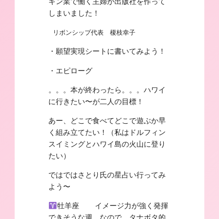
キン業で働く主婦が出版社を作って
しまいました！
リボンシップ代表 榎枝幸子
・願望実現シートに書いてみよう！
・エピローグ
。。。本が終わったら。。。ハワイ
に行きたい〜が二人の目標！
あー、どこで食べてどこで遊ぶか早
く組み立てたい！（私はドルフィン
スイミングとハワイ島の火山に登り
たい）
ではではさとり氏の星占い行ってみ
よう〜
牡羊座 イメージ力が強く発揮
できそうな週。なので、タナボタ的