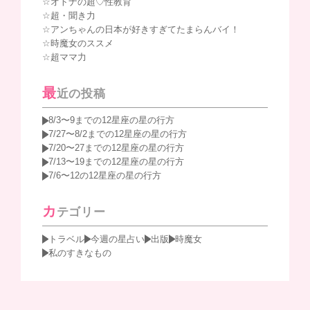
オトナの超♡性教育
超・聞き力
アンちゃんの日本が好きすぎてたまらんバイ！
時魔女のススメ
超ママ力
最
近の投稿
8/3〜9までの12星座の星の行方
7/27〜8/2までの12星座の星の行方
7/20〜27までの12星座の星の行方
7/13〜19までの12星座の星の行方
7/6〜12の12星座の星の行方
カ
テゴリー
トラベル
今週の星占い
出版
時魔女
私のすきなもの