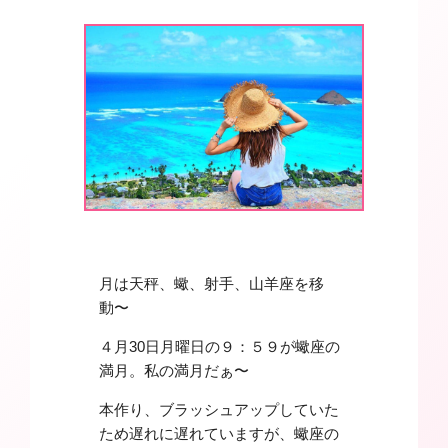
月は天秤、蠍、射手、山羊座を移
動〜
４月30日月曜日の９：５９が蠍座の
満月。私の満月だぁ〜
本作り、ブラッシュアップしていた
ため遅れに遅れていますが、蠍座の