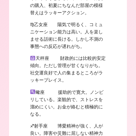
の購入、初夏にちなんだ部屋の模様
替えはラッキーアクション。
♍︎乙女座 陽気で明るく、コミュ
ニケーション能力は高い。人を楽し
ませる話術に長ける。しかし不測の
事態への反応が遅れがち。
天秤座 財政的には比較的安定
傾向。ただし管理が甘くなりがち。
社交運良好で人の集まるところがラ
ッキープレイス。
蠍座 援助的で寛大。ノンビ
リしている。楽観的で、ストレスを
溜めにくい。お金が絡むと積極的に
なる。
♐︎射手座 博愛精神が強く、人が
良い。障害や災難に屈しない精神力