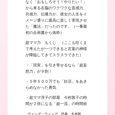
なく「おもしろそう！やりたい！」
から来る右脳のワクワクな直感力、
共感力、伝播力が、彼女の人生をイ
メージ通りに最高に楽しく実現させ
た「魔法」だったのです。（一番最
初の企画書から抜粋）
超ママ力 もくじ （ここも吐くま
で考えたが一つできると言葉の神様
が降臨してきてスラスラできた）
・「現実」を引き寄せるなら「超妄
想力」が９割！
・５年５００万でも「妊活」をあき
らめなかった勇気
・超ママ淳子の部屋 今村敦子の時
間が２倍になる「超一流」の時間術
ウィング・ウィング 代表 大木聡